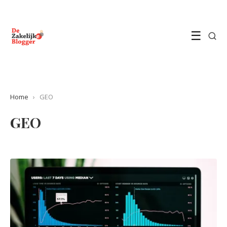
☰
Home
›
GEO
GEO