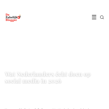
☰
MARKETING & ONLINE
Wat Nederlanders écht doen op
social media in 2026
26 May 2026
·
6 min leestijd